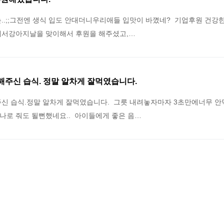
..;;그전엔 생식 입도 안대더니우리애들 입맛이 바꼈네? 기업후원 건강
ng 에서강아지날을 맞이해서 후원을 해주셨고,…
원해주신 습식. 정말 알차게 잘먹였습니다.
해주신 습식.정말 알차게 잘먹였습니다. 그릇 내려놓자마자 3초만에너무 
나로 줘도 될뻔했네요.. 아이들에게 좋은 음…