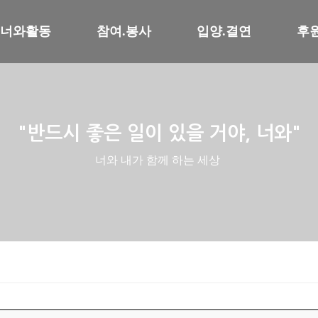
너와활동
참여.봉사
입양.결연
후
"반드시 좋은 일이 있을 거야, 너와"
너와 내가 함께 하는 세상