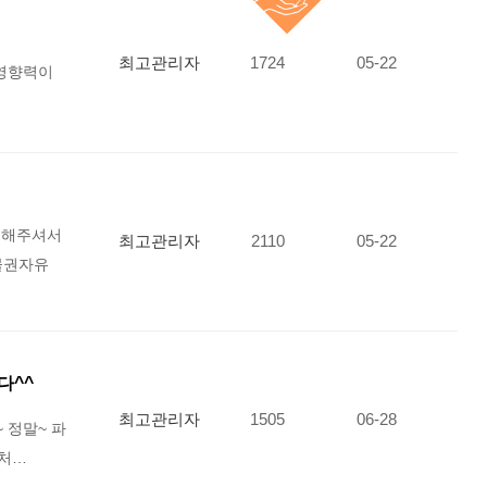
최고관리자
1724
05-22
영향력이
후원해주셔서
최고관리자
2110
05-22
물권자유
다^^
최고관리자
1505
06-28
 정말~ 파
 처…