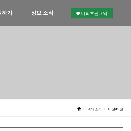
원하기
정보.소식
나의후원내역
너와소개
미션/비젼