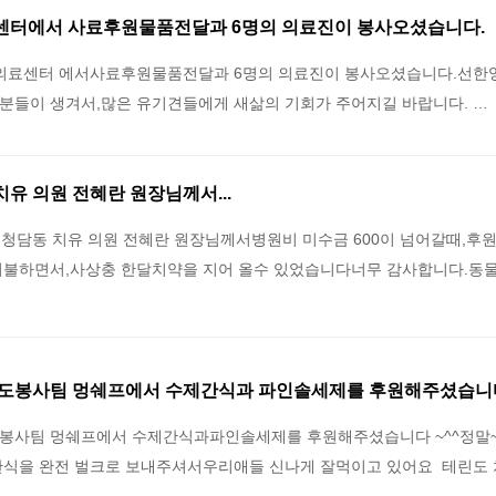
터에서 사료후원물품전달과 6명의 의료진이 봉사오셨습니다.
의료센터 에서사료후원물품전달과 6명의 의료진이 봉사오셨습니다.선한
분들이 생겨서,많은 유기견들에게 새삶의 기회가 주어지길 바랍니다. …
 치유 의원 전혜란 원장님께서...
 25일 청담동 치유 의원 전혜란 원장님께서병원비 미수금 600이 넘어갈때,
지불하면서,사상충 한달치약을 지어 올수 있었습니다너무 감사합니다.동
도봉사팀 멍쉐프에서 수제간식과 파인솔세제를 후원해주셨습니
사팀 멍쉐프에서 수제간식과파인솔세제를 후원해주셨습니다 ~^^정말~
간식을 완전 벌크로 보내주셔서우리애들 신나게 잘먹이고 있어요 테린도