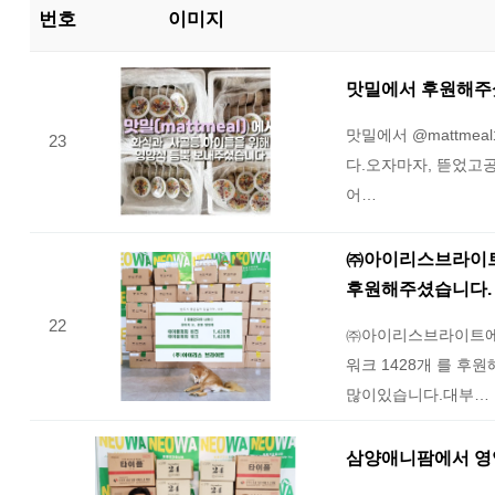
번호
이미지
맛밀에서 후원해
맛밀에서 @mattme
23
다.오자마자, 뜯었고
어…
㈜아이리스브라이트에
후원해주셨습니다.
22
㈜아이리스브라이트에서
워크 1428개 를 
많이있습니다.대부…
삼양애니팜에서 영양