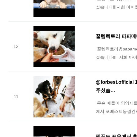
셨습니다!!!저희 아
꿀템펙토리 파파메
12
꿀템펙토리@papamed
셨습니다!!! 저희 
@forbest.off
주셨습…
11
무슨 애들이 영양제를 이
에서 포베스트동결건조
펫푸드 포옹에서 