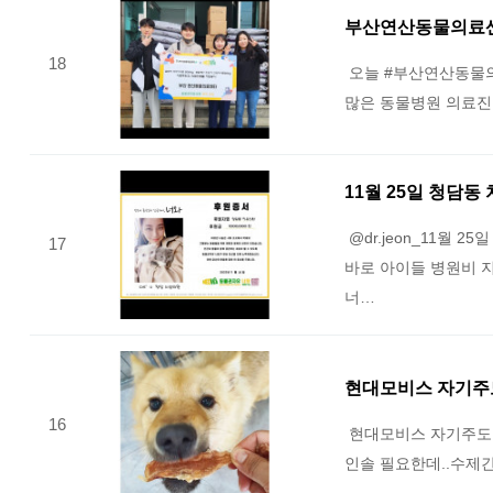
부산연산동물의료센
18
오늘 #부산연산동물
많은 동물병원 의료진
11월 25일 청담동
@dr.jeon_11월
17
바로 아이들 병원비 
너…
현대모비스 자기주
16
현대모비스 자기주도봉
인솔 필요한데..수제