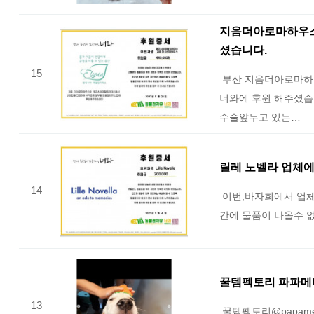
지음더아로마하우스
셨습니다.
15
부산 지음더아로마하
너와에 후원 해주셨습
수술앞두고 있는…
릴레 노벨라 업체
14
이번,바자회에서 업체 
간에 물품이 나올수 
꿀템펙토리 파파메
13
꿀템펙토리@papamed