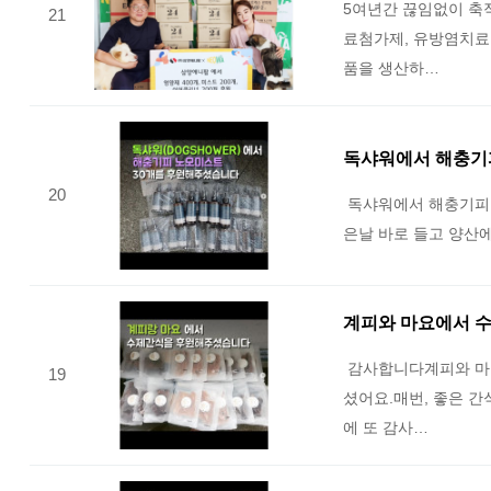
5여년간 끊임없이 축
21
료첨가제, 유방염치료
품을 생산하…
독샤워에서 해충기
20
독샤워에서 해충기피노모
은날 바로 들고 양산
계피와 마요에서 
감사합니다계피와 마
19
셨어요.매번, 좋은 
에 또 감사…