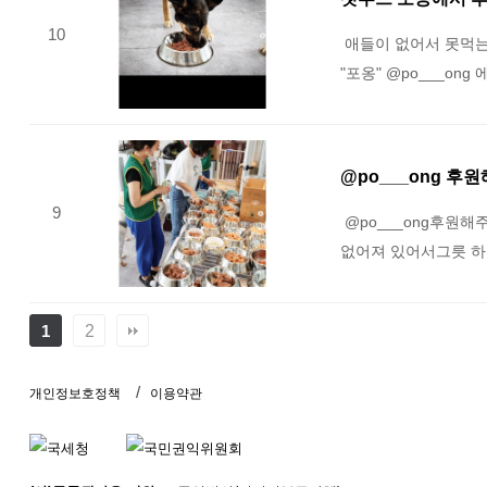
10
애들이 없어서 못먹는
"포옹" @po___o
@po___ong 후
9
@po___ong후원
없어져 있어서그릇 하
2
1
개인정보호정책
이용약관