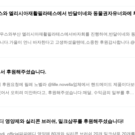
와 엘리시아재활필라테스에서 반달이네와 동물권자유너와에 
우스와부산 엘리시아재활필라테스에서바자회를 진행하여,반달이네와 
니다.가을이 언니 바자한다고 고생하셨을텐데,소중한 후원감사합니다.@gae
에서 후원해주셨습니다.
후원요청에 릴레 노벨라 @lille.novella업체에서 핸드메이드 제품이다
없어서 오히려 미안하다고, 후원해주셨습니다.매달, 수익금의 일부를 후…
디 영양제와 실리콘 브러쉬, 밀크샴푸를 후원해주셨습니다!
i_official파파메디 영양제 80개와 실리콘 브러쉬 20개,밀크샴푸 20개