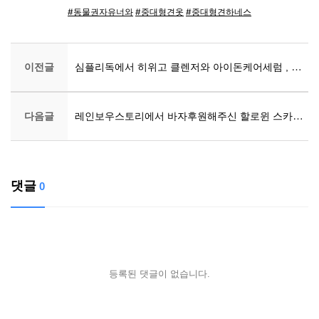
#동물권자유너와
#중대형견옷
#중대형견하네스
이전글
심플리독에서 히위고 클렌저와 아이돈케어세럼 , 핸드네일크림, 바디쉴드스프레이, 울트라수딩세럼, 스마일어게인덴탈케어, 돈워리샴푸, 비해피컨디셔너를 후원해주셨습니다
다음글
레인보우스토리에서 바자후원해주신 할로윈 스카프, 한복케이프
댓글
0
등록된 댓글이 없습니다.