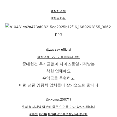
#착한업체
#자브자브
@zavzav_official
착한업체 많이 이용해주세요!!!!!
중대형견 추가금없이 사이즈동일가격받는
착한 업체예요
수익금을 후원하고
이런 선한 영향력 업체들이 잘되었으면 합니다
@kkoma_200711
우리 봉사자님 덕분에 좋은 인연을 만나 감사드립니다
#후원
#기부
#기부금영수증발급지정단체