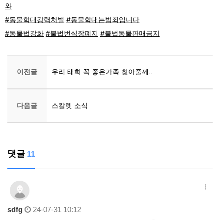
와
#동물학대강력처벌
#동물학대는범죄입니다
#동물법강화
#불법번식장폐지
#불법동물판매금지
이전글
우리 태희 꼭 좋은가족 찾아줄께..
다음글
스칼렛 소식
댓글
11
sdfg
24-07-31 10:12