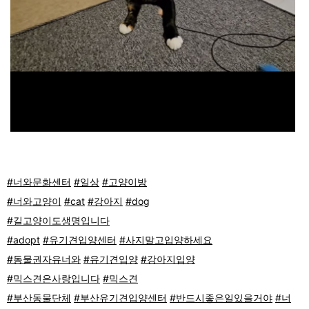
#너와문화센터
#일상
#고양이방
#너와고양이
#cat
#강아지
#dog
#길고양이도생명입니다
#adopt
#유기견입양센터
#사지말고입양하세요
#동물권자유너와
#유기견입양
#강아지입양
#믹스견은사랑입니다
#믹스견
#부산동물단체
#부산유기견입양센터
#반드시좋은일있을거야
#너