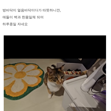
방바닥이 얼음바닥이다가 따뜻하니깐,
애들이 벽과 한몸일체 되어
하루종일 자네요