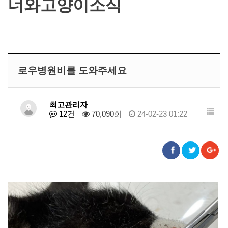
너와고양이소식
로우병원비를 도와주세요
최고관리자
12건
70,090회
24-02-23 01:22