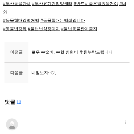
#부산동물단체
#부산유기견입양센터
#반드시좋은일있을거야
#너
와
#동물학대강력처벌
#동물학대는범죄입니다
#동물법강화
#불법번식장폐지
#불법동물판매금지
이전글
로우 수술비, 수혈 병원비 후원부탁드립니다
다음글
내일보자~♡,
댓글
12