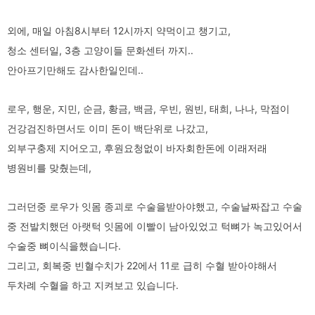
외에, 매일 아침8시부터 12시까지 약먹이고 챙기고,
청소 센터일, 3층 고양이들 문화센터 까지..
안아프기만해도 감사한일인데..
로우, 행운, 지민, 순금, 황금, 백금, 우빈, 원빈, 태희, 나나, 막점이
건강검진하면서도 이미 돈이 백단위로 나갔고,
외부구충제 지어오고, 후원요청없이 바자회한돈에 이래저래
병원비를 맞췄는데,
그러던중 로우가 잇몸 종괴로 수술을받아야했고, 수술날짜잡고 수술
중 전발치했던 아랫턱 잇몸에 이빨이 남아있었고 턱뼈가 녹고있어서
수술중 뼈이식을했습니다.
그리고, 회복중 빈혈수치가 22에서 11로 급히 수혈 받아야해서
두차례 수혈을 하고 지켜보고 있습니다.