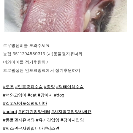
로우병원비를 도와주세요
농협 3511294589313 (사)동물권자유너와
너와아이들 정기후원하기
프로필상단 인포크링크에서 정기후원하기
#로우
#잇몸종괴수술
#종양
#턱뼈이식수술
#너와고양이
#cat
#강아지
#dog
#길고양이도생명입니다
#adopt
#유기견입양센터
#사지말고입양하세요
#동물권자유너와
#유기견입양
#강아지입양
#믹스견은사랑입니다
#믹스견