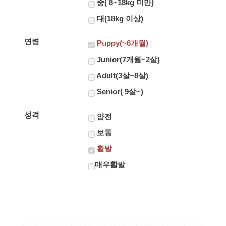
중( 8~18kg 미만)
대(18kg 이상)
연령
Puppy(~6개월)
Junior(7개월~2살)
Adult(3살~8살)
Senior( 9살~)
성격
얌전
보통
활발
매우활발