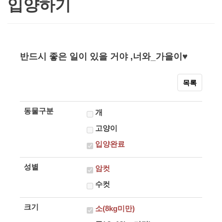
입양하기
반드시 좋은 일이 있을 거야 ,너와_가을이♥
목록
본문
동물구분
개
고양이
입양완료
성별
암컷
수컷
크기
소(8kg미만)