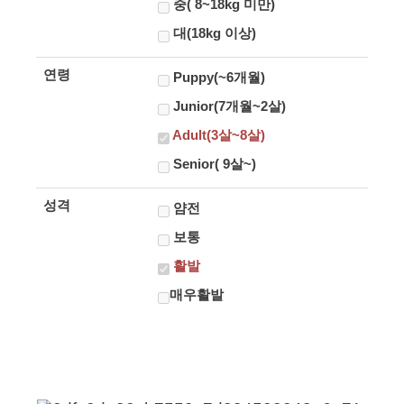
중( 8~18kg 미만)
대(18kg 이상)
연령
Puppy(~6개월)
Junior(7개월~2살)
Adult(3살~8살)
Senior( 9살~)
성격
얌전
보통
활발
매우활발