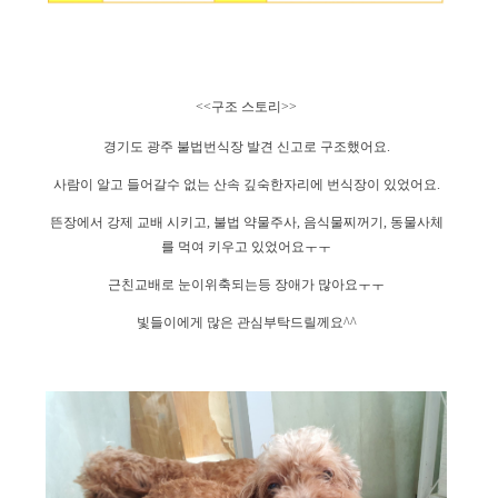
<<
구조
스토리
>>
경기도
광주
불법번식장
발견
신고로
구조했어요
.
사람이
알고
들어갈수
없는
산속
깊숙한자리에
번식장이
있었어요
.
뜬장에서
강제
교배
시키고
,
불법
약물주사
,
음식물찌꺼기
,
동물사체
를
먹여
키우고
있었어요ㅜㅜ
근친교배로
눈이위축되는등
장애가
많아요ㅜㅜ
빛들이에게
많은
관심부탁드릴께요
^^