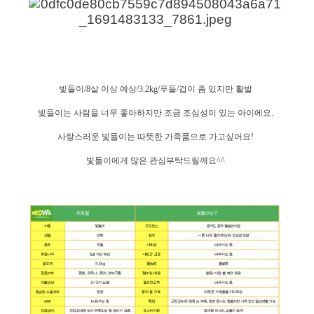
빛들이
/8
살
이상
예상
/3.2kg/
푸들
/
겁이
좀
있지만
활발
빛들이는
사람을
너무
좋아하지만
조금
조심성이
있는
아이에요
.
사랑스러운
빛들이는
따뜻한
가족품으로
가고싶어요
!
빛들이에게
많은
관심부탁드릴께요
^^