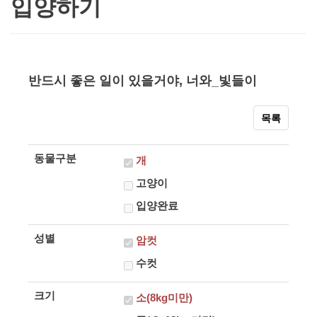
입양하기
반드시 좋은 일이 있을거야, 너와_빛들이
목록
본문
동물구분
개
고양이
입양완료
성별
암컷
수컷
크기
소(8kg미만)