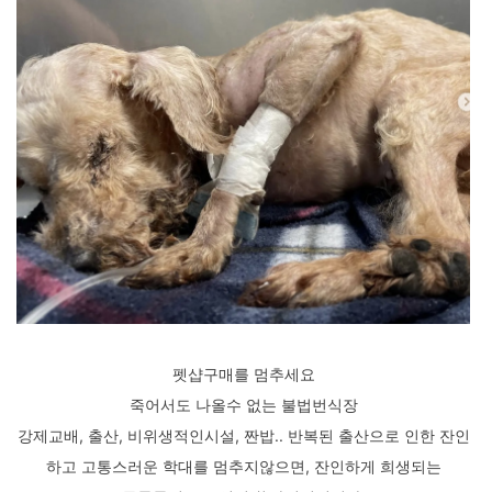
펫샵구매를 멈추세요
죽어서도 나올수 없는 불법번식장
강제교배, 출산, 비위생적인시설, 짠밥.. 반복된 출산으로 인한 잔인
하고 고통스러운 학대를 멈추지않으면, 잔인하게 희생되는