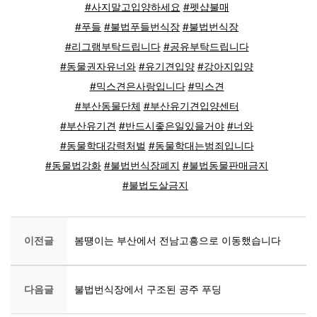
#사지말고입양하세요
#펫샵불매
#푸들
#불법푸들번식장
#불법번식장
#리그램부탁드립니다
#공유부탁드립니다
#동물권자유너와
#유기견입양
#강아지입양
#믹스견은사랑입니다
#믹스견
#부산동물단체
#부산유기견입양센터
#부산유기견
#반드시좋은일있을거야
#너와
#동물학대강력처벌
#동물학대는범죄입니다
#동물법강화
#불법번식장폐지
#불법동물판매금지
#불법도살금지
이전글
봄떙이는 부산에서 전남고흥으로 이동했습니다
다음글
불법번식장에서 구조된 공주 푸딩