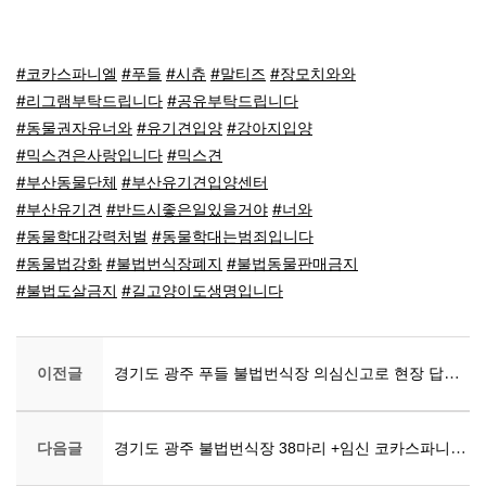
#코카스파니엘
#푸들
#시츄
#말티즈
#장모치와와
#리그램부탁드립니다
#공유부탁드립니다
#동물권자유너와
#유기견입양
#강아지입양
#믹스견은사랑입니다
#믹스견
#부산동물단체
#부산유기견입양센터
#부산유기견
#반드시좋은일있을거야
#너와
#동물학대강력처벌
#동물학대는범죄입니다
#동물법강화
#불법번식장폐지
#불법동물판매금지
#불법도살금지
#길고양이도생명입니다
이전글
경기도 광주 푸들 불법번식장 의심신고로 현장 답사를 위해 모였습니다.
다음글
경기도 광주 불법번식장 38마리 +임신 코카스파니엘 2마리 입니다.