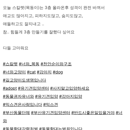
오늘 스칼렛(목동이)는 3층 올라온후 성격이 완전 바껴서
애교도 많아지고, 피하지도않고, 숨지도않고,
애들하고도 잘지내고 ..
참.. 힘들게 3층 만들기를 잘했다 싶어요
다들 고마워요
#스칼렛
#너와_목동
#천안순이와구조
#너와고양이
#cat
#강아지
#dog
#길고양이도생명입니다
#adopt
#유기견입양센터
#사지말고입양하세요
#동물권자유너와
#유기견입양
#강아지입양
#믹스견은사랑입니다
#믹스견
#부산동물단체
#부산유기견입양센터
#반드시좋은일있을거야
#너
와
#동물학대강력처벌
#동물학대는범죄입니다