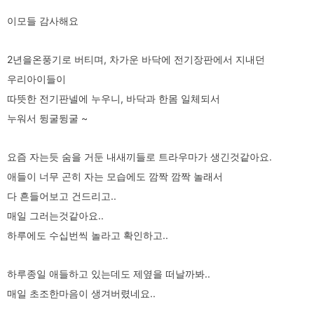
이모들 감사해요
2년을온풍기로 버티며, 차가운 바닥에 전기장판에서 지내던
우리아이들이
따뜻한 전기판넬에 누우니, 바닥과 한몸 일체되서
누워서 뒹굴뒹굴 ~
요즘 자는듯 숨을 거둔 내새끼들로 트라우마가 생긴것같아요.
애들이 너무 곤히 자는 모습에도 깜짝 깜짝 놀래서
다 흔들어보고 건드리고..
매일 그러는것같아요..
하루에도 수십번씩 놀라고 확인하고..
하루종일 애들하고 있는데도 제옆을 떠날까봐..
매일 초조한마음이 생겨버렸네요..