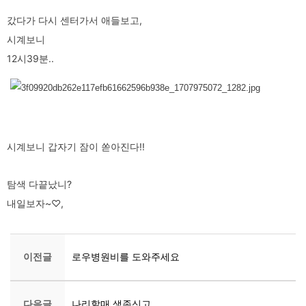
갔다가 다시 센터가서 애들보고,
시계보니
12시39분..
시계보니 갑자기 잠이 쏟아진다!!
탐색 다끝났니?
내일보자~♡,
이전글
로우병원비를 도와주세요
다음글
나리할매 생존신고