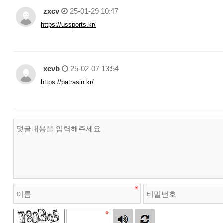
zxcv
25-01-29 10:47
https://ussports.kr/
xcvb
25-02-07 13:54
https://patrasin.kr/