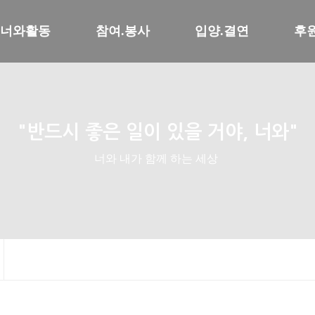
너와활동
참여.봉사
입양.결연
후
"반드시 좋은 일이 있을 거야, 너와"
너와 내가 함께 하는 세상