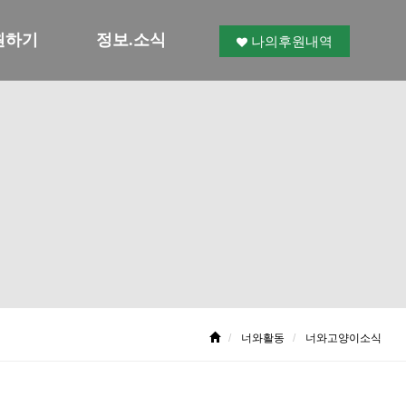
원하기
정보.소식
나의후원내역
너와활동
너와고양이소식