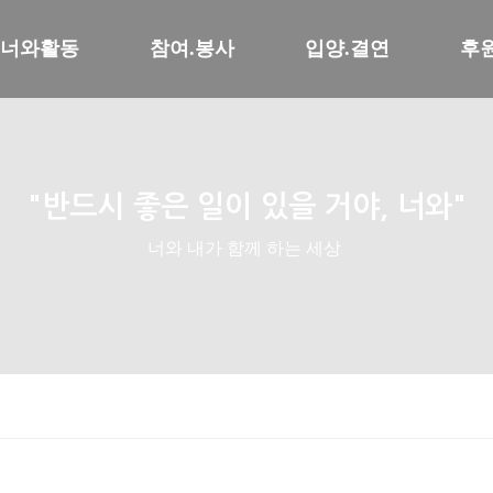
너와활동
참여.봉사
입양.결연
후
"반드시 좋은 일이 있을 거야, 너와"
너와 내가 함께 하는 세상