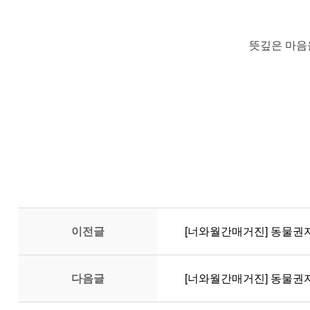
뜻깊은 마음
이전글
[너와월간매거진] 동물권
다음글
[너와월간매거진] 동물권